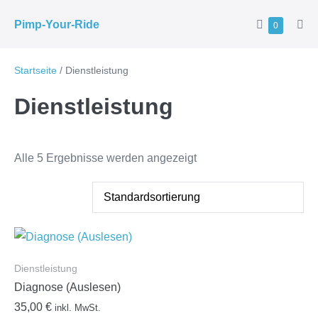
Zum
Warenkorb
Pimp-Your-Ride
Elemente
0
Inhalt
Men
im
Scha
springen
Warenkor
Startseite
/ Dienstleistung
Dienstleistung
Alle 5 Ergebnisse werden angezeigt
Dienstleistung
Diagnose (Auslesen)
35,00
€
inkl. MwSt.