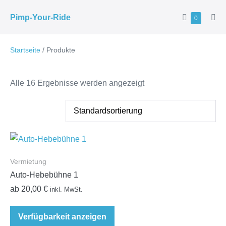
Zum
Warenkorb
Pimp-Your-Ride
Elemente
0
Inhalt
Men
im
Scha
springen
Warenkor
Startseite
/ Produkte
Alle 16 Ergebnisse werden angezeigt
Vermietung
Auto-Hebebühne 1
ab
20,00
€
inkl. MwSt.
Verfügbarkeit anzeigen